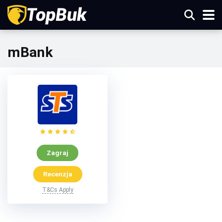
mBank
Zagraj
Recenzja
T&Cs Apply