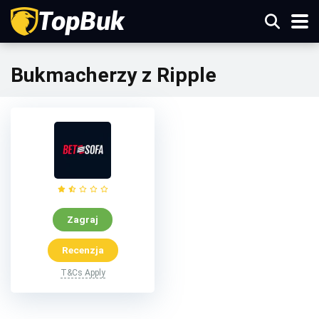
Bukmacherzy z Ripple
Zagraj
Recenzja
T&Cs Apply