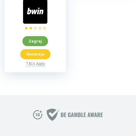
Zagraj
Recenzja
T&Cs Apply