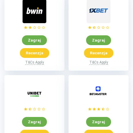
Zagraj
Zagraj
Recenzja
Recenzja
T&Cs Apply
T&Cs Apply
Zagraj
Zagraj