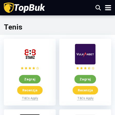
Tenis
Zagraj
Zagraj
Recenzja
Recenzja
T&Cs Apply
T&Cs Apply