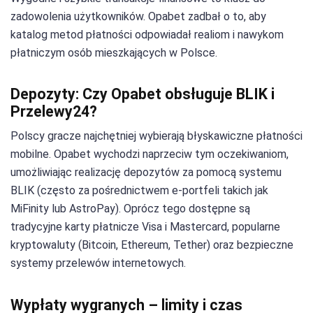
zadowolenia użytkowników. Opabet zadbał o to, aby
katalog metod płatności odpowiadał realiom i nawykom
płatniczym osób mieszkających w Polsce.
Depozyty: Czy Opabet obsługuje BLIK i
Przelewy24?
Polscy gracze najchętniej wybierają błyskawiczne płatności
mobilne. Opabet wychodzi naprzeciw tym oczekiwaniom,
umożliwiając realizację depozytów za pomocą systemu
BLIK (często za pośrednictwem e-portfeli takich jak
MiFinity lub AstroPay). Oprócz tego dostępne są
tradycyjne karty płatnicze Visa i Mastercard, popularne
kryptowaluty (Bitcoin, Ethereum, Tether) oraz bezpieczne
systemy przelewów internetowych.
Wypłaty wygranych – limity i czas