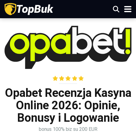
Opabet Recenzja Kasyna
Online 2026: Opinie,
Bonusy i Logowanie
bonus 100% biz su 200 EUR