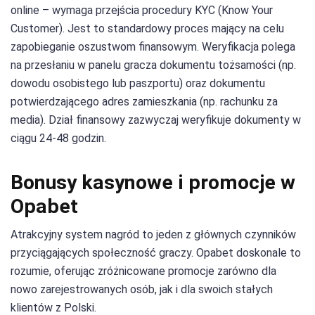
online – wymaga przejścia procedury KYC (Know Your
Customer). Jest to standardowy proces mający na celu
zapobieganie oszustwom finansowym. Weryfikacja polega
na przesłaniu w panelu gracza dokumentu tożsamości (np.
dowodu osobistego lub paszportu) oraz dokumentu
potwierdzającego adres zamieszkania (np. rachunku za
media). Dział finansowy zazwyczaj weryfikuje dokumenty w
ciągu 24-48 godzin.
Bonusy kasynowe i promocje w
Opabet
Atrakcyjny system nagród to jeden z głównych czynników
przyciągających społeczność graczy. Opabet doskonale to
rozumie, oferując zróżnicowane promocje zarówno dla
nowo zarejestrowanych osób, jak i dla swoich stałych
klientów z Polski.