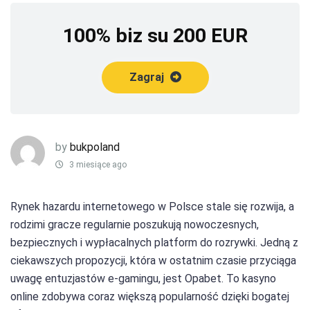
100% biz su 200 EUR
Zagraj
by
bukpoland
3 miesiące ago
Rynek hazardu internetowego w Polsce stale się rozwija, a
rodzimi gracze regularnie poszukują nowoczesnych,
bezpiecznych i wypłacalnych platform do rozrywki. Jedną z
ciekawszych propozycji, która w ostatnim czasie przyciąga
uwagę entuzjastów e-gamingu, jest Opabet. To kasyno
online zdobywa coraz większą popularność dzięki bogatej