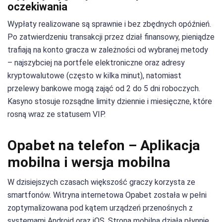
oczekiwania
Wypłaty realizowane są sprawnie i bez zbędnych opóźnień.
Po zatwierdzeniu transakcji przez dział finansowy, pieniądze
trafiają na konto gracza w zależności od wybranej metody
– najszybciej na portfele elektroniczne oraz adresy
kryptowalutowe (często w kilka minut), natomiast
przelewy bankowe mogą zająć od 2 do 5 dni roboczych.
Kasyno stosuje rozsądne limity dziennie i miesięczne, które
rosną wraz ze statusem VIP.
Opabet na telefon – Aplikacja
mobilna i wersja mobilna
W dzisiejszych czasach większość graczy korzysta ze
smartfonów. Witryna internetowa Opabet została w pełni
zoptymalizowana pod kątem urządzeń przenośnych z
systemami Android oraz iOS. Strona mobilna działa płynnie,