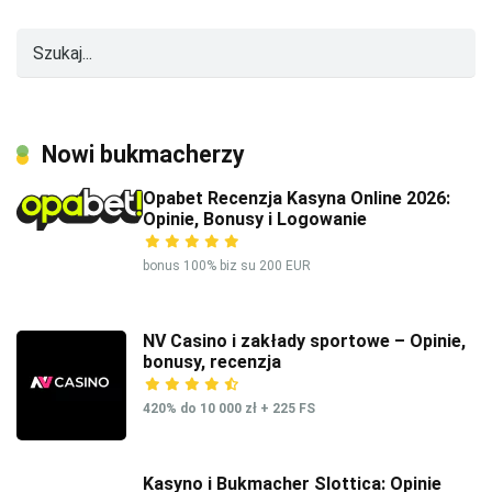
Nowi bukmacherzy
Opabet Recenzja Kasyna Online 2026:
Opinie, Bonusy i Logowanie
bonus 100% biz su 200 EUR
NV Casino
i zakłady sportowe – Opinie,
bonusy
,
recenzja
420% do 10 000 zł + 225 FS
Kasyno i Bukmacher Slottica: Opinie