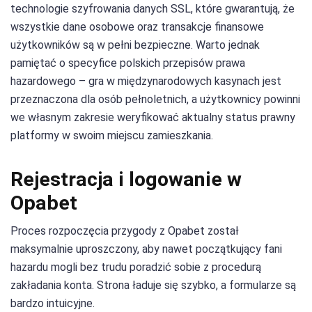
technologie szyfrowania danych SSL, które gwarantują, że
wszystkie dane osobowe oraz transakcje finansowe
użytkowników są w pełni bezpieczne. Warto jednak
pamiętać o specyfice polskich przepisów prawa
hazardowego – gra w międzynarodowych kasynach jest
przeznaczona dla osób pełnoletnich, a użytkownicy powinni
we własnym zakresie weryfikować aktualny status prawny
platformy w swoim miejscu zamieszkania.
Rejestracja i logowanie w
Opabet
Proces rozpoczęcia przygody z Opabet został
maksymalnie uproszczony, aby nawet początkujący fani
hazardu mogli bez trudu poradzić sobie z procedurą
zakładania konta. Strona ładuje się szybko, a formularze są
bardzo intuicyjne.