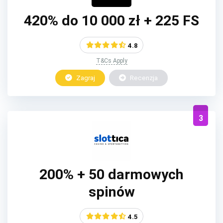
420% do 10 000 zł + 225 FS
4.8
T&Cs Apply
Zagraj
Recenzja
3
200% + 50 darmowych
spinów
4.5