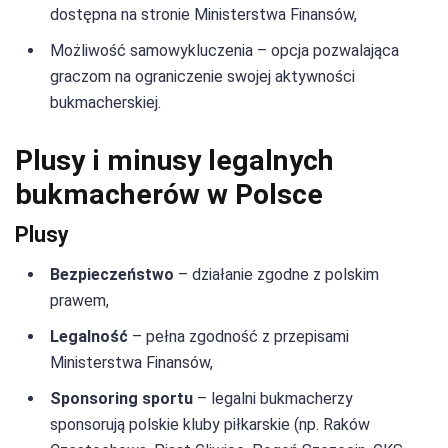
dostępna na stronie Ministerstwa Finansów,
Możliwość samowykluczenia – opcja pozwalająca
graczom na ograniczenie swojej aktywności
bukmacherskiej.
Plusy i minusy legalnych
bukmacherów w Polsce
Plusy
Bezpieczeństwo
– działanie zgodne z polskim
prawem,
Legalność
– pełna zgodność z przepisami
Ministerstwa Finansów,
Sponsoring sportu
– legalni bukmacherzy
sponsorują polskie kluby piłkarskie (np. Raków