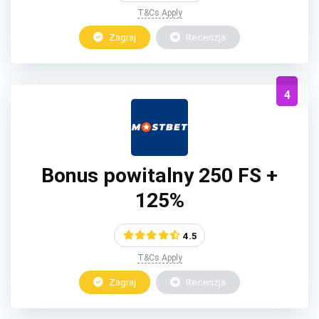
T&Cs Apply
Zagraj
Recenzja
4
Bonus powitalny 250 FS +
125%
4.5
T&Cs Apply
Zagraj
Recenzja