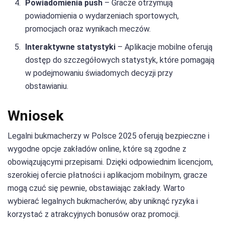
Powiadomienia push
– Gracze otrzymują
powiadomienia o wydarzeniach sportowych,
promocjach oraz wynikach meczów.
Interaktywne statystyki
– Aplikacje mobilne oferują
dostęp do szczegółowych statystyk, które pomagają
w podejmowaniu świadomych decyzji przy
obstawianiu.
Wniosek
Legalni bukmacherzy w Polsce 2025 oferują bezpieczne i
wygodne opcje zakładów online, które są zgodne z
obowiązującymi przepisami. Dzięki odpowiednim licencjom,
szerokiej ofercie płatności i aplikacjom mobilnym, gracze
mogą czuć się pewnie, obstawiając zakłady. Warto
wybierać legalnych bukmacherów, aby uniknąć ryzyka i
korzystać z atrakcyjnych bonusów oraz promocji.