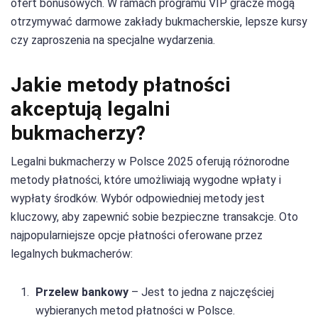
ofert bonusowych. W ramach programu VIP gracze mogą
otrzymywać darmowe zakłady bukmacherskie, lepsze kursy
czy zaproszenia na specjalne wydarzenia.
Jakie metody płatności
akceptują legalni
bukmacherzy?
Legalni bukmacherzy w Polsce 2025 oferują różnorodne
metody płatności, które umożliwiają wygodne wpłaty i
wypłaty środków. Wybór odpowiedniej metody jest
kluczowy, aby zapewnić sobie bezpieczne transakcje. Oto
najpopularniejsze opcje płatności oferowane przez
legalnych bukmacherów:
Przelew bankowy
– Jest to jedna z najczęściej
wybieranych metod płatności w Polsce.