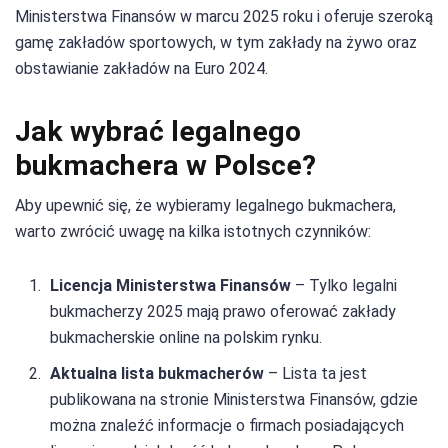
Ministerstwa Finansów w marcu 2025 roku i oferuje szeroką
gamę zakładów sportowych, w tym zakłady na żywo oraz
obstawianie zakładów na Euro 2024.
Jak wybrać legalnego
bukmachera w Polsce?
Aby upewnić się, że wybieramy legalnego bukmachera,
warto zwrócić uwagę na kilka istotnych czynników:
Licencja Ministerstwa Finansów
– Tylko legalni
bukmacherzy 2025 mają prawo oferować zakłady
bukmacherskie online na polskim rynku.
Aktualna lista bukmacherów
– Lista ta jest
publikowana na stronie Ministerstwa Finansów, gdzie
można znaleźć informacje o firmach posiadających