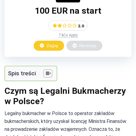
100 EUR na start
2.0
T&Cs Apply
Zagraj
Recenzja
Spis treści
Czym są Legalni Bukmacherzy
w Polsce?
Legalny bukmacher w Polsce to operator zakładów
bukmacherskich, który uzyskał licencję Ministra Finansów
na prowadzenie zakładów wzajemnych. Oznacza to, że